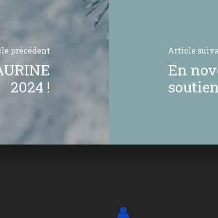
cle précédent
Article suiv
AURINE
En nov
2024 !
soutie