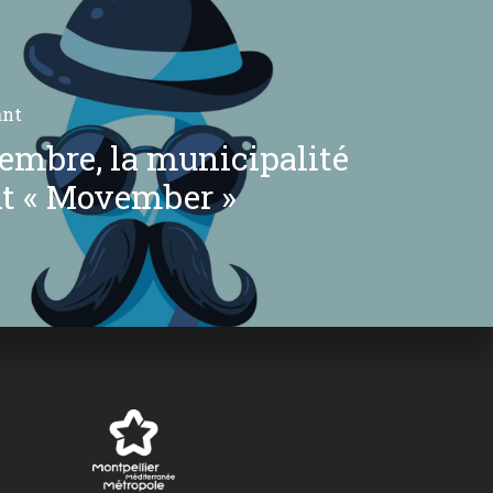
ant
embre, la municipalité
nt « Movember »