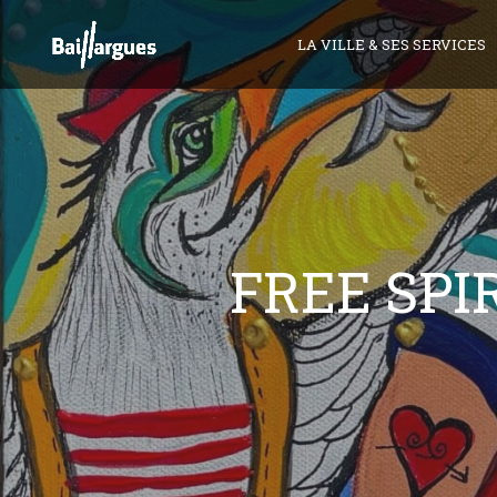
Skip
to
LA VILLE & SES SERVICES
main
content
FREE SPI