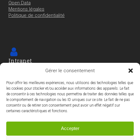
Open Data
Mentions légales
Politique de confidentialité
Intranet
Cet espace est réservé
Gérer le consentement
aux agents et élu-e-s de la Ville
Pour offrir les meilleures expériences, nous utilisons des technologies telles que
les cookies pour stocker et/ou accéder aux informations des appareils. Le fait
de consentir à ces technologies nous permettra de traiter des données telles que
le comportement de navigation ou les ID uniques sur ce site. Le fait de ne pas
consentir ou de retirer son consentement peut avoir un effet négatif sur
certaines caractéristiques et fonctions.
La Ville fait partie
Accepter
des 31 communes
de la Métropole