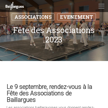
Skip
to
main
ASSOCIATIONS
EVENEMENT
content
Fête des Associations
2023
Le 9 septembre, rendez-vous à la
Fête des Associations de
Baillargues
Les associations baillarguoises vous donnent rendez-