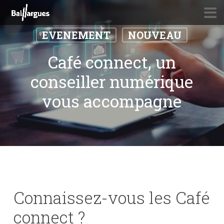
Skip
to
main
EVENEMENT
NOUVEAU
content
Café connect, un
conseiller numérique
vous accompagne
Connaissez-vous les Café
connect ?