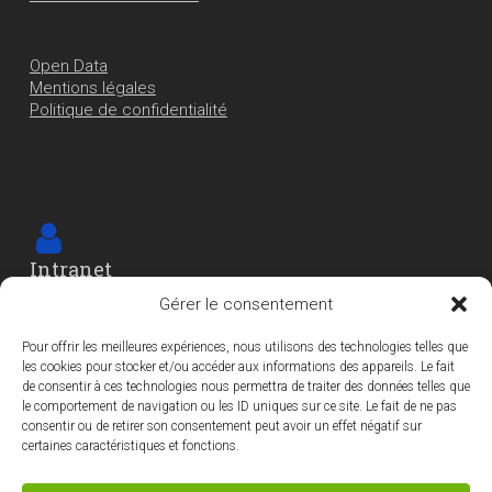
Open Data
Mentions légales
Politique de confidentialité
Intranet
Cet espace est réservé
Gérer le consentement
aux agents et élu-e-s de la Ville
Pour offrir les meilleures expériences, nous utilisons des technologies telles que
les cookies pour stocker et/ou accéder aux informations des appareils. Le fait
de consentir à ces technologies nous permettra de traiter des données telles que
le comportement de navigation ou les ID uniques sur ce site. Le fait de ne pas
consentir ou de retirer son consentement peut avoir un effet négatif sur
certaines caractéristiques et fonctions.