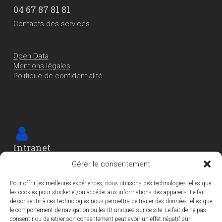
04 67 87 81 81
Contacts des services
Open Data
Mentions légales
Politique de confidentialité
Intranet
Cet espace est réservé
Gérer le consentement
aux agents et élu-e-s de la Ville
Pour offrir les meilleures expériences, nous utilisons des technologies telles que
les cookies pour stocker et/ou accéder aux informations des appareils. Le fait
de consentir à ces technologies nous permettra de traiter des données telles que
le comportement de navigation ou les ID uniques sur ce site. Le fait de ne pas
consentir ou de retirer son consentement peut avoir un effet négatif sur