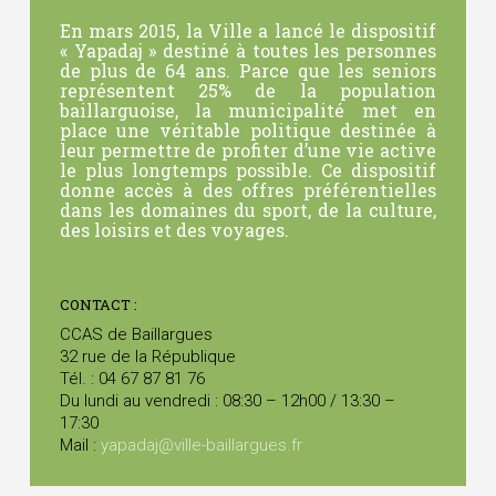
En mars 2015, la Ville a lancé le dispositif
« Yapadaj » destiné à toutes les personnes
de plus de 64 ans. Parce que les seniors
représentent 25% de la population
baillarguoise, la municipalité met en
place une véritable politique destinée à
leur permettre de profiter d’une vie active
le plus longtemps possible. Ce dispositif
donne accès à des offres préférentielles
dans les domaines du sport, de la culture,
des loisirs et des voyages.
CONTACT :
CCAS de Baillargues
32 rue de la République
Tél. : 04 67 87 81 76
Du lundi au vendredi : 08:30 – 12h00 / 13:30 –
17:30
Mail :
yapadaj@ville-baillargues.fr