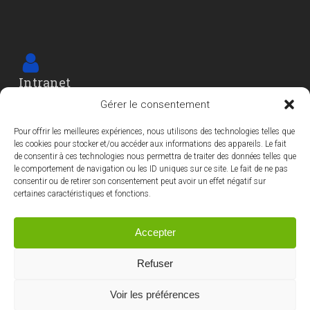
Intranet
Cet espace est réservé
Gérer le consentement
aux agents et élu-e-s de la Ville
Pour offrir les meilleures expériences, nous utilisons des technologies telles que
les cookies pour stocker et/ou accéder aux informations des appareils. Le fait
de consentir à ces technologies nous permettra de traiter des données telles que
le comportement de navigation ou les ID uniques sur ce site. Le fait de ne pas
consentir ou de retirer son consentement peut avoir un effet négatif sur
certaines caractéristiques et fonctions.
La Ville fait partie
Accepter
des 31 communes
de la Métropole
Refuser
Voir les préférences