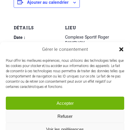
Ajouter au calendrier
DÉTAILS
LIEU
Complexe Sportif Roger
Date :
BAMBUCK
10 octobre 2025
Baillargues
,
France
+
Gérer le consentement
Heure :
Google Map
9h00 - 17h45
Pour offrir les meilleures expériences, nous utilisons des technologies telles que
Catégories
les cookies pour stocker et/ou accéder aux informations des appareils. Le fait
de consentir à ces technologies nous permettra de traiter des données telles que
d’Évènement:
le comportement de navigation ou les ID uniques sur ce site. Le fait de ne pas
Evènement
,
consentir ou de retirer son consentement peut avoir un effet négatif sur
SOLIDARITÉ
certaines caractéristiques et fonctions.
Exposition de peinture
Conférence parentalité : « Les
Accepter
émotions chez l’enfant » par Josette
« Fusion d’éclats » –
SERRES
MIROTA
Refuser
Voir les préférences