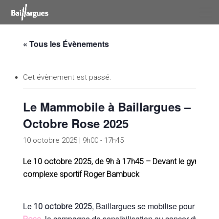
Skip
to
main
content
« Tous les Évènements
Cet évènement est passé.
Le Mammobile à Baillargues –
Octobre Rose 2025
10 octobre 2025 | 9h00
-
17h45
Le 10 octobre 2025, de 9h à 17h45 – Devant le gymnase
complexe sportif Roger Bambuck
Le
, Baillargues se mobilise pour
10 octobre 2025
Octob
, la campagne de sensibilisation au cancer du sein.